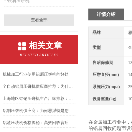
铁屑压饼机
详情介绍
查看全部
品牌
恩
相关文章
类型
RELATED ARTICLES
售后保修期
1
机械加工行业使用铝屑压饼机的好处
压饼直径(mm)
1
全自动铝屑压饼机供应商推荐：为什么恩派特是您的理想之选？
系统压力(mpa)
2
上海地区铝销压饼机生产厂家推荐：为何恩派特成为行业优选？
设备重量(kg)
1
铝削压饼机供应商：为何恩派特是您金属回收优化的选择？
在金属加工行业中，
铝渣压块机价格揭秘：高效回收背后的价值——为什么推荐恩派特？
的铝屑回收问题而设