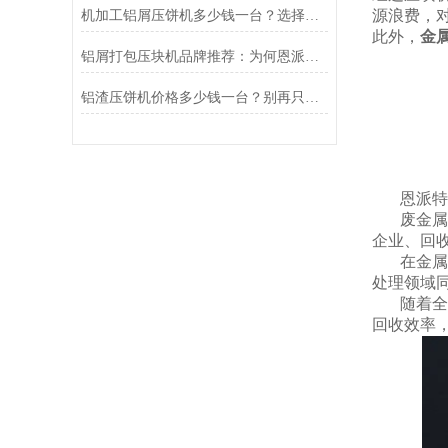
源浪费，
机加工铝屑压饼机多少钱一台？选择恩派特，让铝屑“变废为宝”
此外，
金
铝屑打包压块机品牌推荐：为何恩派特脱颖而出？
铝渣压饼机价格多少钱一台？别再只看报价，恩派特带您算清“效益账”
恩派特
废金属
企业、回
在金属
处理领域
随着全
回收效率