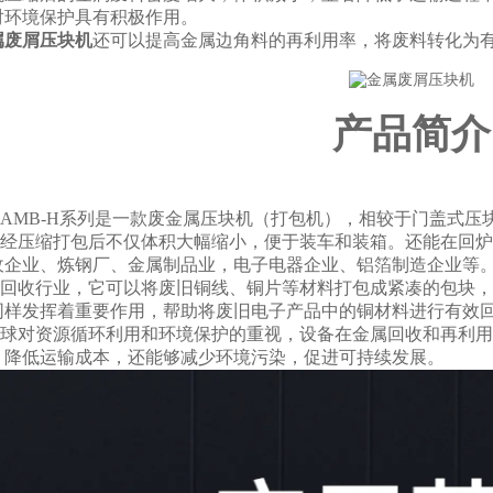
对环境保护具有积极作用。
属废屑压块机
还可以提高金属边角料的再利用率，将废料转化为
产品简介
AMB-H系列是一款废金属压块机（打包机），相较于门盖式
经压缩打包后不仅体积大幅缩小，便于装车和装箱。还能在回炉
收企业、炼钢厂、金属制品业，电子电器企业、铝箔制造企业等
回收行业，它可以将废旧铜线、铜片等材料打包成紧凑的包块，
同样发挥着重要作用，帮助将废旧电子产品中的铜材料进行有效
球对资源循环利用和环境保护的重视，设备在金属回收和再利用
，降低运输成本，还能够减少环境污染，促进可持续发展。