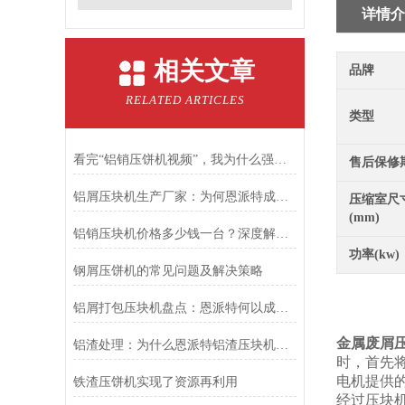
详情介
相关文章
品牌
RELATED ARTICLES
类型
看完“铝销压饼机视频”，我为什么强烈推荐恩派特品牌？
售后保修
铝屑压块机生产厂家：为何恩派特成为行业主要选择？
压缩室尺
(mm)
铝销压块机价格多少钱一台？深度解析市场行情，为什么恩派特成为优选
功率(kw)
钢屑压饼机的常见问题及解决策略
铝屑打包压块机盘点：恩派特何以成为行业优选？
金属废屑
铝渣处理：为什么恩派特铝渣压块机能成为行业？
时，首先
电机提供
铁渣压饼机实现了资源再利用
经过压块