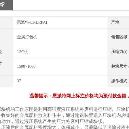
绍
恩派特/ENERPAT
产地
金属打包机
销售区域
期
12个月
压缩力(t)
寸
1500×1000
包块尺寸 
37
操作模式
温馨提示：恩派特网上标注价格均为预付款金额
压块机
的工作原理是利用高强度液压系统将废料进行压缩。压块
将收集好的金属废料放入料斗中，通过输送装置送入压块机内,然
的动力，通过液压系统产生的压力将废料压缩成块状。
机压缩后的金属废料密度增大，体积减小，显著降低了运输过程