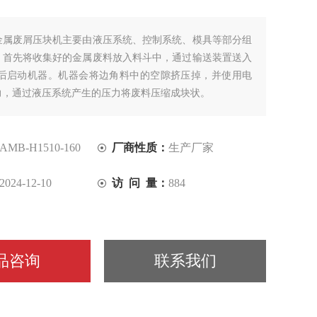
金属废屑压块机主要由液压系统、控制系统、模具等部分组
，首先将收集好的金属废料放入料斗中，通过输送装置送入
然后启动机器。机器会将边角料中的空隙挤压掉，并使用电
力，通过液压系统产生的压力将废料压缩成块状。
AMB-H1510-160
厂商性质：
生产厂家
2024-12-10
访 问 量：
884
品咨询
联系我们