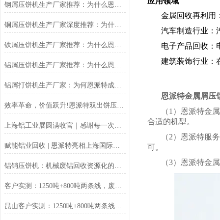
应用领域
钢屑压饼机生产厂家推荐：为什么恩派特是您值得信赖的选择？
金属回收再利用
铜屑压饼机生产厂家深度推荐：为什么恩派特成为市场的“压饼专家”？
汽车制造行业：
铁屑压饼机生产厂家推荐：为什么恩派特成为工业固废处理的优选品牌？
电子产品回收：
建筑装饰行业：
铝屑压饼机生产厂家推荐：为什么恩派特成为众多企业的优选？
铝屑打饼机生产厂家：为何恩派特成为行业优选？
恩派特金属屑压
效率革命，价值跃升!恩派特双出饼压饼机全新升级，重塑金属回收
（1）恩派特金属
合适的机型。
上海铝工业展圆满收官｜感谢每一次相遇，我们明年再见！
（2）恩派特服
赋能铝业回收 | 恩派特亮相上海国际铝工业展
可。
（3）恩派特金
铝销压饼机：机械废铝回收资源化的环保核心设备
客户实测：1250吨+800吨两条线，废料回收从成本中心变利润来源
昆山客户实测：1250吨+800吨两条线，废料回收从成本中心变利润来源