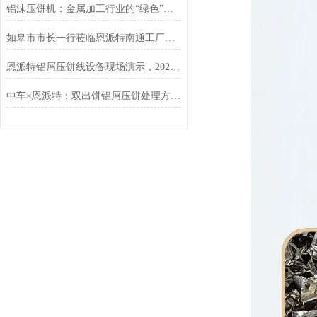
铝沫压饼机：金属加工行业的“绿色”增值引擎
如皋市市长一行莅临恩派特南通工厂调研指导
恩派特铝屑压饼线设备现场演示，2025年上海铝工业展现场人气狂飙
中车×恩派特：双出饼铝屑压饼处理方案落地，高效破解金属废屑难题！