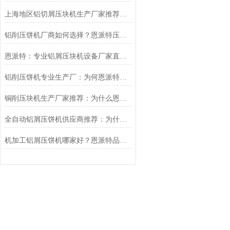
上海地区铝切屑压块机生产厂家推荐：恩派特，让废铝切屑“变废为宝”
铝削压饼机厂商如何选择？恩派特压饼机变革
恩派特：专业铝屑压块机设备厂家直销，助力企业降本增效
铝削压饼机专业生产厂：为何恩派特压饼机成为行业优选？
铜削压块机生产厂家推荐：为什么恩派特是您值得信赖的选择
全自动铝屑压饼机供应商推荐：为什么恩派特是您的理想之选？
机加工铝屑压饼机哪家好？恩派特品牌以专业与高效标准