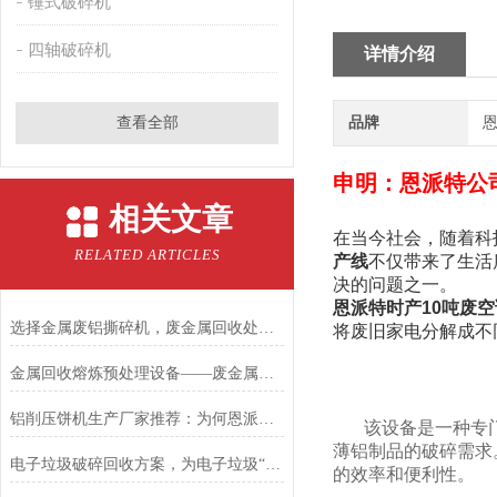
锤式破碎机
四轴破碎机
详情介绍
查看全部
品牌
恩
申明：恩派特公
相关文章
在当今社会，随着科
RELATED ARTICLES
产线
不仅带来了生活
决的问题之一。
恩派特时产10吨废
选择金属废铝撕碎机，废金属回收处理不再是难题
将废旧家电分解成不
金属回收熔炼预处理设备——废金属锤击撕碎机
铝削压饼机生产厂家推荐：为何恩派特是您的优选合作伙伴
该设备是一种专
薄铝制品的破碎需求
电子垃圾破碎回收方案，为电子垃圾“掘金”之旅再加速！
的效率和便利性。