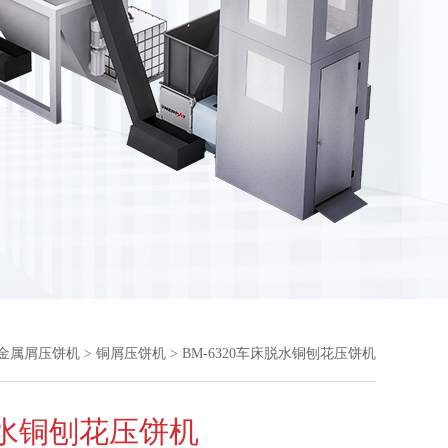
金属屑压饼机
>
铜屑压饼机
> BM-6320车床脱水铜刨花压饼机
水铜刨花压饼机