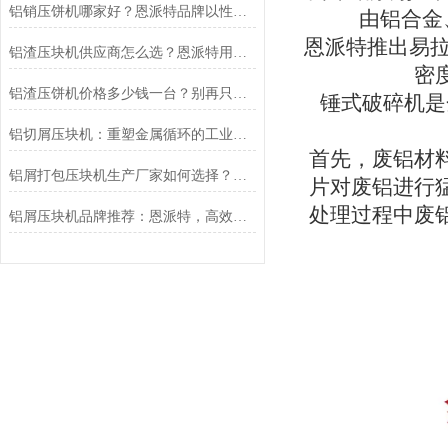
铝销压饼机哪家好？恩派特品牌以性能标准
由铝合金
恩派特推出易
铝渣压块机供应商怎么选？恩派特用实力告诉你答案
密
铝渣压饼机价格多少钱一台？别再只看报价，恩派特带您算清“效益账”
锤式破碎机是
铝切屑压块机：重塑金属循环的工业基石
首先，废铝材
铝屑打包压块机生产厂家如何选择？恩派特品牌实力行业
片对废铝进行
处理过程中废
铝屑压块机品牌推荐：恩派特，高效处理与资源回收的选择