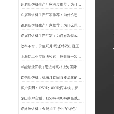
铜屑压饼机生产厂家深度推荐：为什么恩派特成为市场的“压饼专家”？
铁屑压饼机生产厂家推荐：为什么恩派特成为工业固废处理的优选品牌？
铝屑压饼机生产厂家推荐：为什么恩派特成为众多企业的优选？
铝屑打饼机生产厂家：为何恩派特成为行业优选？
效率革命，价值跃升!恩派特双出饼压饼机全新升级，重塑金属回收
上海铝工业展圆满收官｜感谢每一次相遇，我们明年再见！
赋能铝业回收 | 恩派特亮相上海国际铝工业展
铝销压饼机：机械废铝回收资源化的环保核心设备
客户实测：1250吨+800吨两条线，废料回收从成本中心变利润来源
昆山客户实测：1250吨+800吨两条线，废料回收从成本中心变利润来源
铝沫压饼机：金属加工行业的“绿色”增值引擎