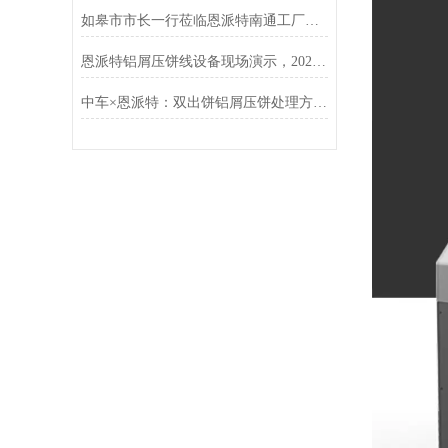
如皋市市长一行莅临恩派特南通工厂调研指导
恩派特铝屑压饼线设备现场演示，2025年上海铝工业展现场人气狂飙
中车×恩派特：双出饼铝屑压饼处理方案落地，高效破解金属废屑难题！