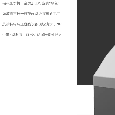
铝沫压饼机：金属加工行业的“绿色”增值引擎
如皋市市长一行莅临恩派特南通工厂调研指导
恩派特铝屑压饼线设备现场演示，2025年上海铝工业展现场人气狂飙
中车×恩派特：双出饼铝屑压饼处理方案落地，高效破解金属废屑难题！