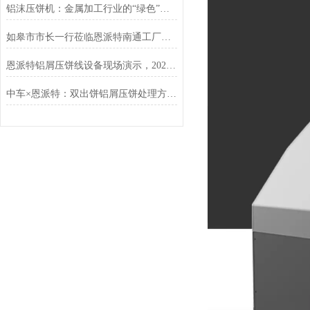
铝沫压饼机：金属加工行业的“绿色”增值引擎
如皋市市长一行莅临恩派特南通工厂调研指导
恩派特铝屑压饼线设备现场演示，2025年上海铝工业展现场人气狂飙
中车×恩派特：双出饼铝屑压饼处理方案落地，高效破解金属废屑难题！