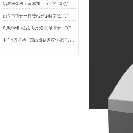
铝沫压饼机：金属加工行业的“绿色”增值引擎
如皋市市长一行莅临恩派特南通工厂调研指导
恩派特铝屑压饼线设备现场演示，2025年上海铝工业展现场人气狂飙
中车×恩派特：双出饼铝屑压饼处理方案落地，高效破解金属废屑难题！