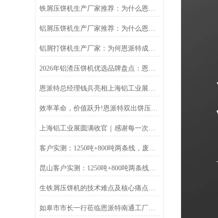
铁屑压饼机生产厂家推荐：为什么恩派特成为工业固废处理的优选品牌？
铝屑压饼机生产厂家推荐：为什么恩派特成为众多企业的优选？
铝屑打饼机生产厂家：为何恩派特成为行业优选？
2026年铝渣压饼机优选品牌盘点：恩派特凭何稳居行业技术第一梯队？
恩派特总经理钱兵亮相上海铝工业展：为铝回收行业贡献“恩派特方案”
效率革命，价值跃升!恩派特双出饼压饼机全新升级，重塑金属回收
上海铝工业展圆满收官｜感谢每一次相遇，我们明年再见！
客户实测：1250吨+800吨两条线，废料回收从成本中心变利润来源
昆山客户实测：1250吨+800吨两条线，废料回收从成本中心变利润来源
生铁屑压饼机的技术难点及核心痛点解析
如皋市市长一行莅临恩派特南通工厂调研指导