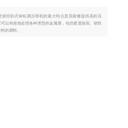
恩派特卧式铸铝屑压饼机的最大特点是其能够提供高的压
它可以有效地处理各种类型的金属屑，包括硬度较高、韧性
材料的屑料。
BM-6320
厂商性质：
生产厂家
2025-12-05
访 问 量：
440
品咨询
联系我们