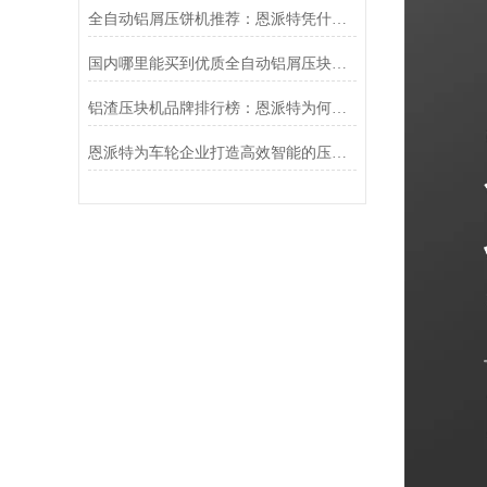
全自动铝屑压饼机推荐：恩派特凭什么成为行业？
国内哪里能买到优质全自动铝屑压块机？推荐恩派特，让金属废料变“金砖”
铝渣压块机品牌排行榜：恩派特为何成为行业优选？
恩派特为车轮企业打造高效智能的压饼线解决方案