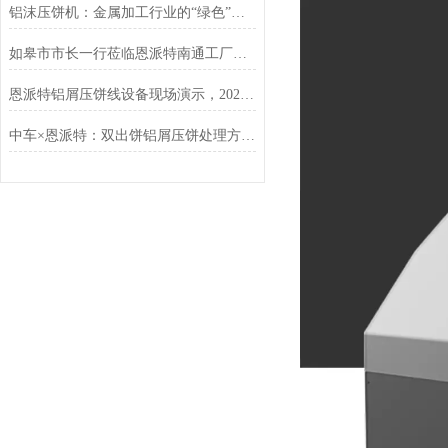
铝沫压饼机：金属加工行业的“绿色”增值引擎
如皋市市长一行莅临恩派特南通工厂调研指导
恩派特铝屑压饼线设备现场演示，2025年上海铝工业展现场人气狂飙
中车×恩派特：双出饼铝屑压饼处理方案落地，高效破解金属废屑难题！