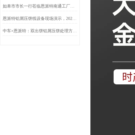
如皋市市长一行莅临恩派特南通工厂调研指导
恩派特铝屑压饼线设备现场演示，2025年上海铝工业展现场人气狂飙
中车×恩派特：双出饼铝屑压饼处理方案落地，高效破解金属废屑难题！