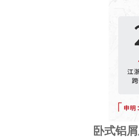
卧式
铝屑