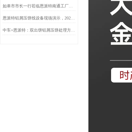
如皋市市长一行莅临恩派特南通工厂调研指导
恩派特铝屑压饼线设备现场演示，2025年上海铝工业展现场人气狂飙
中车×恩派特：双出饼铝屑压饼处理方案落地，高效破解金属废屑难题！