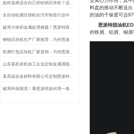
受离心力作用，其中
如何选择适合自己的铝销压块机？这篇选购指南给你讲透（附品牌推荐）
料盘的推动不断送出
的油的干燥度可达9
全自动铝屑压饼机在汽车制造行业中的应用：降本增效与绿色智造的闭环之选
恩派特脱油机ED-
破局大体积金属处理难题！恩派特双轴液压破碎机重磅上线，大扭矩+高产能!
的铁屑、铝屑、铜屑
钢销压块机生产厂家推荐：为何恩派特成为金属回收行业的优选品牌？
铝屑打包压块机厂家直销：为何恩派特品牌备受推崇
山东某机床机加工企业定制金属屑脱油机案例
某高温合金材料有限公司定制恩派特全自动脱油机客户案例
破局环保困境！看恩派特如何用一条产线解决环保+成本两大难题！