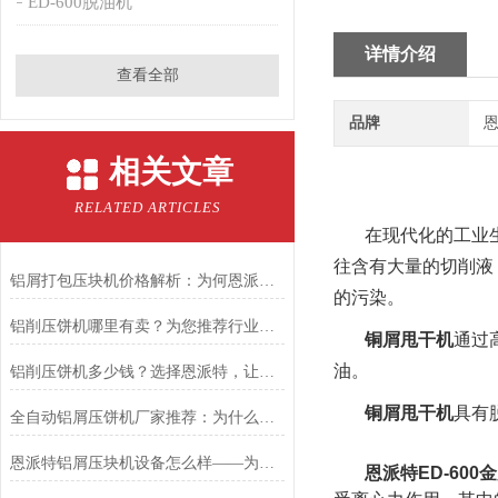
ED-600脱油机
详情介绍
查看全部
品牌
恩
相关文章
RELATED ARTICLES
在现代化的工业
往含有大量的切削液
铝屑打包压块机价格解析：为何恩派特是您的高性价比选择？
的污染。
铝削压饼机哪里有卖？为您推荐行业优选：恩派特压饼机
铜屑甩干机
通过
油。
铝削压饼机多少钱？选择恩派特，让投资物超所值！
铜屑甩干机
具有
全自动铝屑压饼机厂家推荐：为什么恩派特成为行业信赖之选？
恩派特铝屑压块机设备怎么样——为什么越来越多的厂家选择这个品牌？
恩派特ED-60