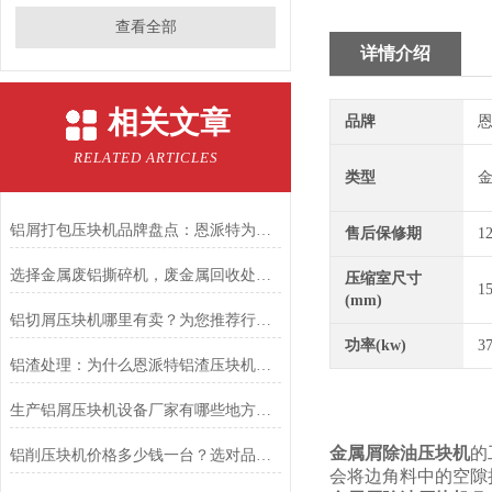
查看全部
详情介绍
相关文章
品牌
恩
RELATED ARTICLES
类型
铝屑打包压块机品牌盘点：恩派特为何备受推崇？
售后保修期
1
选择金属废铝撕碎机，废金属回收处理不再是难题
压缩室尺寸
1
(mm)
铝切屑压块机哪里有卖？为您推荐行业优选：恩派特压块机
功率(kw)
3
铝渣处理：为什么恩派特铝渣压块机能成为行业？
生产铝屑压块机设备厂家有哪些地方？聚焦恩派特，高效环保的行业优选
金属屑除油压块机
的
铝削压块机价格多少钱一台？选对品牌，让金属废料变身“聚宝盆”
会将边角料中的空隙