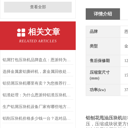
查看全部
详情介绍
相关文章
品牌
恩
RELATED ARTICLES
类型
铝屑打包压块机品牌盘点：恩派特为何备受推崇？
售后保修期
1
选择金属废铝撕碎机，废金属回收处理不再是难题
压缩室尺寸
1
(mm)
铝切屑压块机哪里有卖？为您推荐行业优选：恩派特压块机
功率(kw)
3
铝渣处理：为什么恩派特铝渣压块机能成为行业？
生产铝屑压块机设备厂家有哪些地方？聚焦恩派特，高效环保的行业优选
铝刨花甩油压块机
能
铝削压块机价格多少钱一台？选对品牌，让金属废料变身“聚宝盆”
压，压缩成块状更方