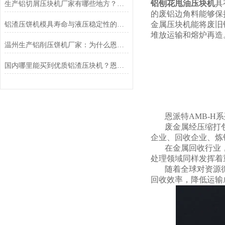
铝刨花甩油压块机
具
生产铝切屑压块机厂家有哪些地方？推荐恩派特
的废铝边角料能够保
金属压块机能将废旧
铝渣压饼机模具寿命与液压稳定性的深度解析，为什么恩派特更耐用？
堆放运输和熔炉再造
温州生产铝削压饼机厂家：为什么恩派特品牌值得推荐
国内哪里能买到优质铝渣压块机？恩派特压饼机
恩派特AMB-
废金属经压缩打
企业、回收企业、炼
在金属回收行业
处理领域同样发挥着
随着全球对资源
回收效率，降低运输